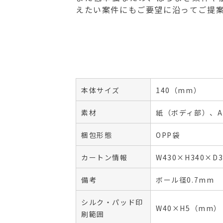
えたい案件にもご要望に沿ってご提
本体サイズ
140（mm）
素材
紙（ボディ部）、A
梱包形態
OPP袋
カートン情報
W430×H340×
備考
ボール径0.7mm
シルク・パッド印
W40×H5（mm）
刷範囲