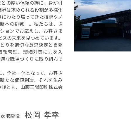
まとの厚い信頼の絆に、身が引
業界は求められる役割が多様化
きにわたり培ってきた技術やノ
革新への挑戦―。私たちは、さ
ーションでお応えし、お客さま
ビスの未来を見つめています。
ひとりを適切な意思決定と自発
情報管理、環境対策に力を入
快適な職場づくりに取り組んで
に、全社一体となって、お客さ
、新たな価値創造、それを生み
今後とも、山藤三陽印刷株式会
。
松岡 孝幸
代表取締役