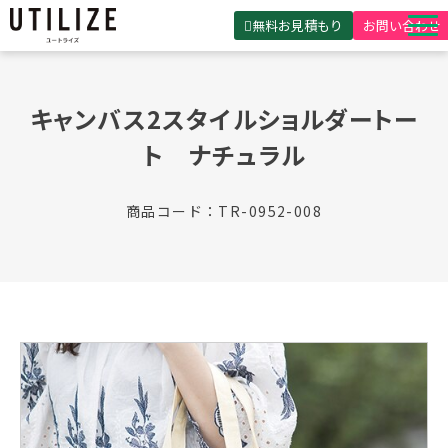
無料お見積もり
お問い合わせ
UTILIZEとは
キャンバス2スタイルショルダートー
製品・サービス
ト　ナチュラル
無料見積ガイド
選ばれる理由
商品コード：TR-0952-008
事例紹介
会社概要