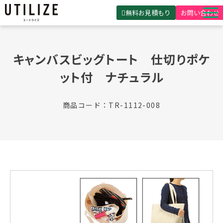
無料お見積もり
お問い合わせ
UTILIZEとは
キャンバスビッグトート　仕切りポケ
製品・サービス
ット付　ナチュラル
無料見積ガイド
選ばれる理由
商品コード：TR-1112-008
事例紹介
会社概要