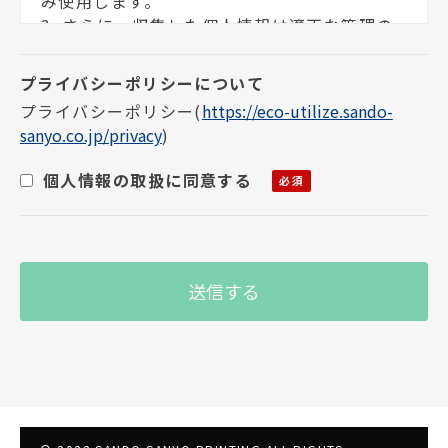
み使用します。
3. さらに、収集した個人情報は適正な管理の
下で安全に蓄積・保管します。
個人情報の利用目的について
プライバシーポリシー
(
https://eco-utilize.sando-
sanyo.co.jp/privacy
)
お客様の個人情報は下記の目的に使用させて
いただきます。下記の目的以外で個人情報を使
個人情報の取扱に同意する
用する場合は、改めて目的をお知らせし、お
客様の同意を得た上で使用いたします。また、
お客様が個人情報の提供を拒否された場合
は、弊社が提供するサービスがお受けできな
くなる場合がございます。
1. メールによる商品のご案内・ご提案
2. 案内資料・請求書等の送付
3. 商品・サービスの正確な提供
個人情報の第三者提供及び委託について