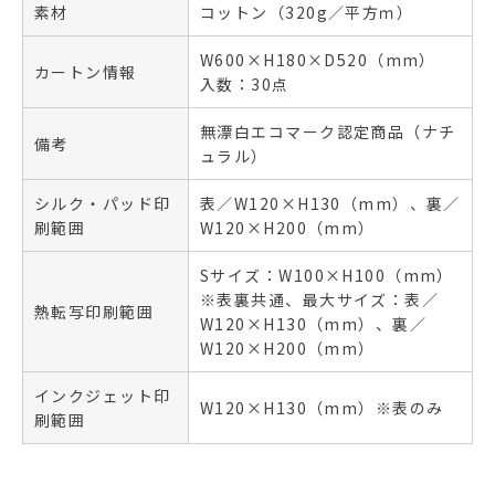
素材
コットン（320g／平方ｍ）
W600×H180×D520（mm）
カートン情報
入数：30点
無漂白エコマーク認定商品（ナチ
備考
ュラル）
シルク・パッド印
表／W120×H130（mm）、裏／
刷範囲
W120×H200（mm）
Sサイズ：W100×H100（mm）
※表裏共通、最大サイズ：表／
熱転写印刷範囲
W120×H130（mm）、裏／
W120×H200（mm）
インクジェット印
W120×H130（mm）※表のみ
刷範囲