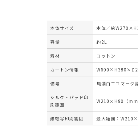
本体サイズ
本体／約W270×H
容量
約2L
素材
コットン
カートン情報
W600×H380×
備考
無漂白エコマーク
シルク・パッド印
W210×H90（m
刷範囲
熱転写印刷範囲
最大範囲：W210×