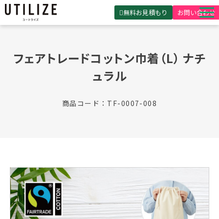
無料お見積もり
お問い合わせ
UTILIZEとは
フェアトレードコットン巾着（L） ナチ
製品・サービス
ュラル
無料見積ガイド
選ばれる理由
商品コード：TF-0007-008
事例紹介
会社概要