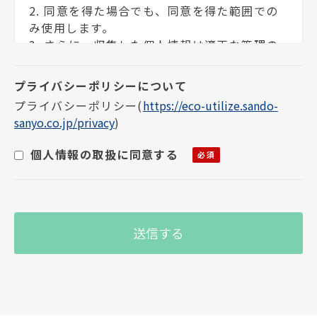
2. 同意を得た場合でも、同意を得た範囲での
み使用します。
3. さらに、収集した個人情報は適正な管理の
下で安全に蓄積・保管します。
個人情報の利用目的について
プライバシーポリシー
(
https://eco-utilize.sando-
sanyo.co.jp/privacy
)
お客様の個人情報は下記の目的に使用させて
いただきます。下記の目的以外で個人情報を使
個人情報の取扱に同意する
用する場合は、改めて目的をお知らせし、お
客様の同意を得た上で使用いたします。また、
お客様が個人情報の提供を拒否された場合
は、弊社が提供するサービスがお受けできな
くなる場合がございます。
1. メールによる商品のご案内・ご提案
2. 案内資料・請求書等の送付
3. 商品・サービスの正確な提供