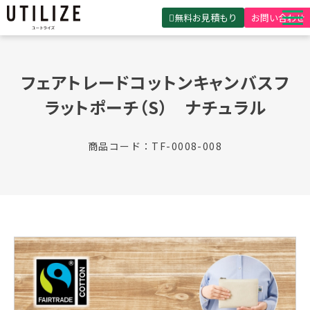
無料お見積もり
お問い合わせ
UTILIZEとは
フェアトレードコットンキャンバスフ
製品・サービス
ラットポーチ（S）　ナチュラル
無料見積ガイド
選ばれる理由
商品コード：TF-0008-008
事例紹介
会社概要