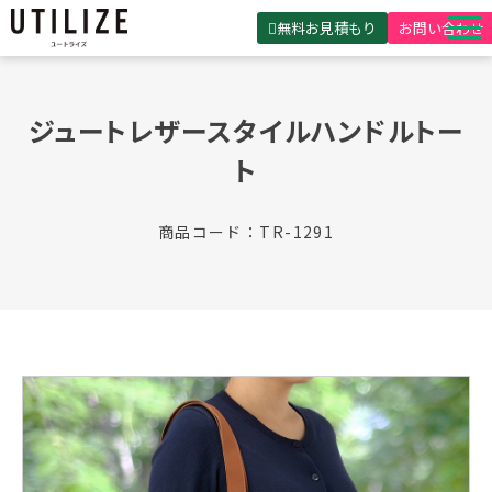
無料お見積もり
お問い合わせ
UTILIZEとは
ジュートレザースタイルハンドルトー
製品・サービス
ト
無料見積ガイド
選ばれる理由
商品コード：TR-1291
事例紹介
会社概要