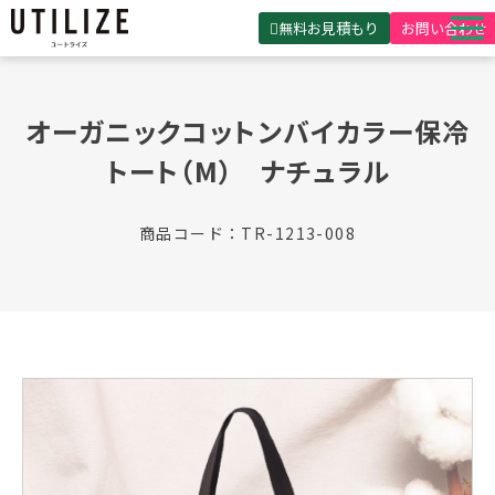
無料お見積もり
お問い合わせ
UTILIZEとは
オーガニックコットンバイカラー保冷
製品・サービス
トート（M）　ナチュラル
無料見積ガイド
選ばれる理由
商品コード：TR-1213-008
事例紹介
会社概要