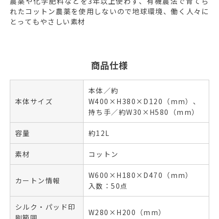
農薬や化学肥料などを3年以上使わず、有機農法で育てら
れたコットン農薬を使用しないので地球環境、働く人々に
とってもやさしい素材
商品仕様
本体／約
本体サイズ
W400×H380×D120（mm）､
持ち手／約W30×H580（mm）
容量
約12L
素材
コットン
W600×H180×D470（mm）
カートン情報
入数：50点
シルク・パッド印
W280×H200（mm）
刷範囲