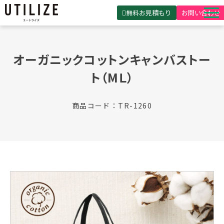
無料お見積もり
お問い合わせ
UTILIZEとは
オーガニックコットンキャンバストー
製品・サービス
ト（MＬ）
無料見積ガイド
選ばれる理由
商品コード：TR-1260
事例紹介
会社概要