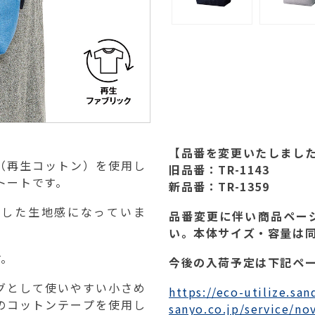
【品番を変更いたしまし
（再生コットン）を使用し
旧品番：TR-1143
トートです。
新品番：TR-1359
りした生地感になっていま
品番変更に伴い商品ペー
い。本体サイズ・容量は
す。
今後の入荷予定は下記ペ
グとして使いやすい小さめ
https://eco-utilize.san
のコットンテープを使用し
sanyo.co.jp/service/no