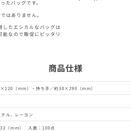
わったバッグです。
ンではありません。
用したエシカルなバッグは
可能なので販促にピッタリ
商品仕様
0×120（mm）・持ち手／約30×290（mm）
ステル、レーヨン
D332（mm） 入数：100点