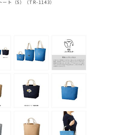
ート（S）（TR-1143）