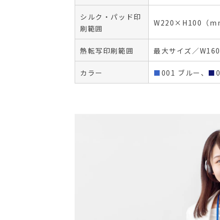
シルク・パッド印
W220×H100（
刷範囲
熱転写印刷範囲
最大サイズ／W160
カラー
■
001 ブルー、
■