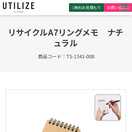
無料お見積もり
お問い合わせ
UTILIZEとは
リサイクルA7リングメモ　ナチ
製品・サービス
ュラル
無料見積ガイド
商品コード：TS-1543-008
選ばれる理由
事例紹介
会社概要