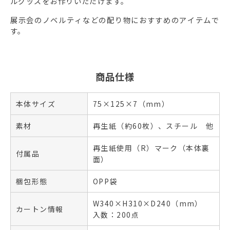
ルグッズをお作りいただけます。
展示会のノベルティなどの配り物におすすめのアイテムで
す。
商品仕様
本体サイズ
75×125×7（mm）
素材
再生紙（約60枚）、スチール 他
再生紙使用（R）マーク（本体裏
付属品
面）
梱包形態
OPP袋
W340×H310×D240（mm）
カートン情報
入数：200点