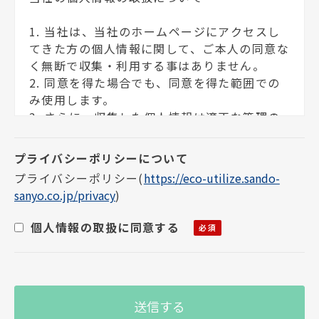
1. 当社は、当社のホームページにアクセスし
てきた方の個人情報に関して、ご本人の同意な
く無断で収集・利用する事はありません。
2. 同意を得た場合でも、同意を得た範囲での
み使用します。
3. さらに、収集した個人情報は適正な管理の
下で安全に蓄積・保管します。
個人情報の利用目的について
プライバシーポリシー
(
https://eco-utilize.sando-
sanyo.co.jp/privacy
)
お客様の個人情報は下記の目的に使用させて
いただきます。下記の目的以外で個人情報を使
個人情報の取扱に同意する
用する場合は、改めて目的をお知らせし、お
客様の同意を得た上で使用いたします。また、
お客様が個人情報の提供を拒否された場合
は、弊社が提供するサービスがお受けできな
くなる場合がございます。