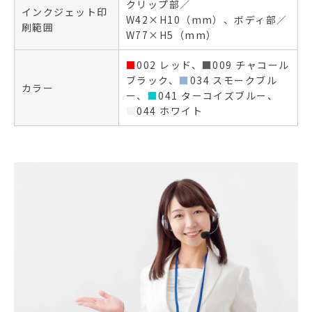
クリップ部／
インクジェット印
W42×H10（mm）、ボディ部／
刷範囲
W77×H5（mm）
■
002 レッド、
■
009 チャコール
ブラック、
■
034 スモークブル
カラー
ー、
■
041 ターコイズブルー、
■
044 ホワイト