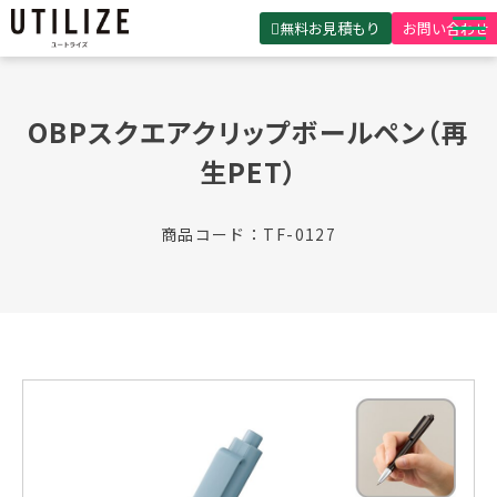
無料お見積もり
お問い合わせ
UTILIZEとは
OBPスクエアクリップボールペン（再
製品・サービス
生PET）
無料見積ガイド
選ばれる理由
商品コード：TF-0127
事例紹介
会社概要