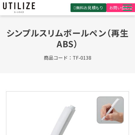
無料お見積もり
お問い合わせ
UTILIZEとは
シンプルスリムボールペン（再生
製品・サービス
ABS）
無料見積ガイド
商品コード：TF-0138
選ばれる理由
事例紹介
会社概要