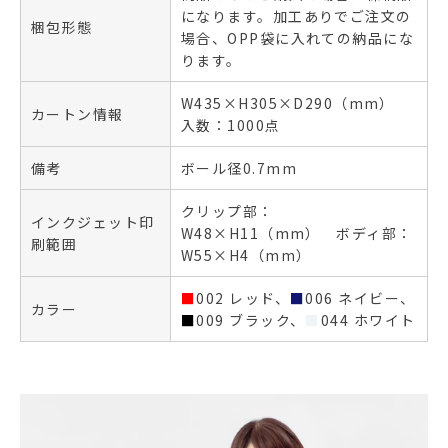
になります。加工ありでご注文の
梱包形態
場合、OPP袋に入れての納品にな
ります。
W435×H305×D290（mm）
カートン情報
入数：1000点
備考
ボール径0.7mm
クリップ部：
インクジェット印
W48×H11（mm） ボディ部：
刷範囲
W55×H4（mm）
■
002 レッド、
■
006 ネイビー、
カラー
■
009 ブラック、
■
044 ホワイト