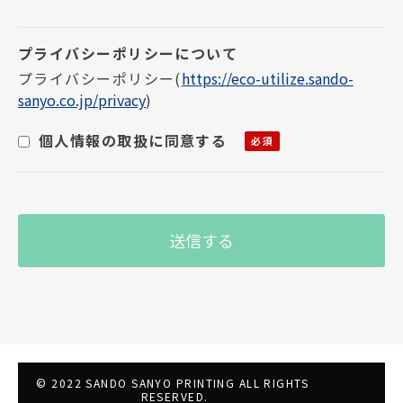
3. さらに、収集した個人情報は適正な管理の
下で安全に蓄積・保管します。
個人情報の利用目的について
プライバシーポリシー
(
https://eco-utilize.sando-
sanyo.co.jp/privacy
)
お客様の個人情報は下記の目的に使用させて
いただきます。下記の目的以外で個人情報を使
個人情報の取扱に同意する
用する場合は、改めて目的をお知らせし、お
客様の同意を得た上で使用いたします。また、
お客様が個人情報の提供を拒否された場合
は、弊社が提供するサービスがお受けできな
くなる場合がございます。
1. メールによる商品のご案内・ご提案
2. 案内資料・請求書等の送付
3. 商品・サービスの正確な提供
個人情報の第三者提供及び委託について
© 2022 SANDO SANYO PRINTING ALL RIGHTS 
RESERVED.