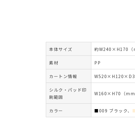
本体サイズ
約W240×H170
素材
PP
カートン情報
W520×H120×
シルク・パッド印
W160×H70（m
刷範囲
カラー
■
009 ブラック、