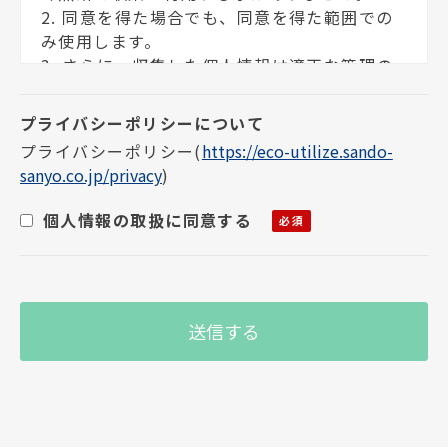
2. 同意を得た場合でも、同意を得た範囲での
み使用します。
3. さらに、収集した個人情報は適正な管理の
下で安全に蓄積・保管します。
個人情報の利用目的について
プライバシーポリシー
(
https://eco-utilize.sando-
sanyo.co.jp/privacy
)
お客様の個人情報は下記の目的に使用させて
いただきます。下記の目的以外で個人情報を使
個人情報の取扱に同意する
用する場合は、改めて目的をお知らせし、お
客様の同意を得た上で使用いたします。また、
お客様が個人情報の提供を拒否された場合
は、弊社が提供するサービスがお受けできな
くなる場合がございます。
1. メールによる商品のご案内・ご提案
2. 案内資料・請求書等の送付
3. 商品・サービスの正確な提供