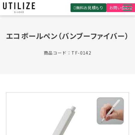
無料お見積もり
お問い合わせ
UTILIZEとは
エコボールペン（バンブーファイバー）
製品・サービス
無料見積ガイド
商品コード：TF-0142
選ばれる理由
事例紹介
会社概要