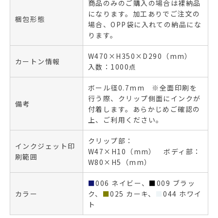
商品のみのご購入の場合は裸納品
になります。加工ありでご注文の
梱包形態
場合、OPP袋に入れての納品にな
ります。
W470×H350×D290（mm）
カートン情報
入数：1000点
ボール径0.7mm ※全面印刷を
行う際、クリップ側面にインクが
備考
付着します。あらかじめご確認の
上、ご利用ください。
クリップ部：
インクジェット印
W47×H10（mm） ボディ部：
刷範囲
W80×H5（mm）
■
006 ネイビー、
■
009 ブラッ
カラー
ク、
■
025 カーキ、
■
044 ホワイ
ト