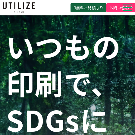
無料お見積もり
お問い合わせ
UTILIZEとは
いつもの
製品・サービス
無料見積ガイド
選ばれる理由
印刷で、
事例紹介
会社概要
SDGsに