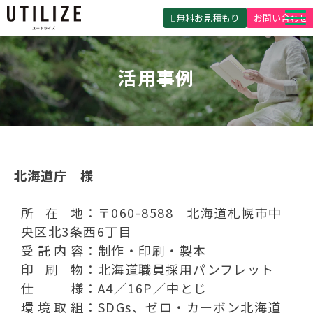
無料お見積もり
お問い合わせ
UTILIZEとは
活用事例
製品・サービス
無料見積ガイド
選ばれる理由
事例紹介
北海道庁　様
会社概要
所在地
〒060-8588 北海道札幌市中
央区北3条西6丁目
受託内容
制作・印刷・製本
印刷物
北海道職員採用パンフレット
仕様
A4／16P／中とじ
環境取組
SDGs、ゼロ・カーボン北海道