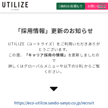
無料お見積もり
お問い合わせ
UTILIZEとは
製品・サービス
「採用情報」更新
のお知らせ
無料見積ガイド
UTILIZE（ユートライズ）をご利用いただきありが
選ばれる理由
とうございます。
この度、
「キャリア採用の情報」
を更新しましたの
事例紹介
で
詳しくはグローバルメニューや以下のURLからご覧
会社概要
ください。
https://eco-utilize.sando-sanyo.co.jp/recruit