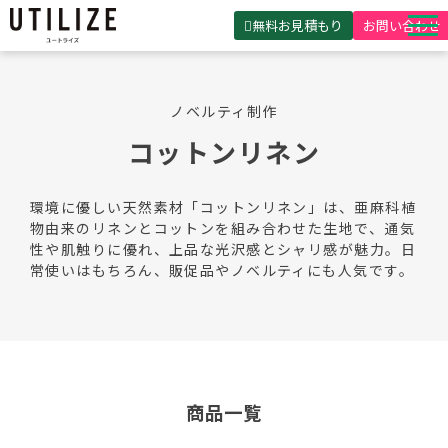
無料お見積もり
お問い合わせ
UTILIZEとは
ノベルティ制作
製品・サービス
コットンリネン
無料見積ガイド
選ばれる理由
環境に優しい天然素材「コットンリネン」は、亜麻科植
物由来のリネンとコットンを組み合わせた生地で、通気
事例紹介
性や肌触りに優れ、上品な光沢感とシャリ感が魅力。日
常使いはもちろん、販促品やノベルティにも人気です。
会社概要
商品一覧