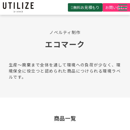
無料お見積もり
お問い合わせ
UTILIZEとは
ノベルティ制作
製品・サービス
エコマーク
無料見積ガイド
選ばれる理由
生産～廃棄まで全体を通して環境への負荷が少なく、環
事例紹介
境保全に役立つと認められた商品につけられる環境ラベ
ルです。
会社概要
商品一覧