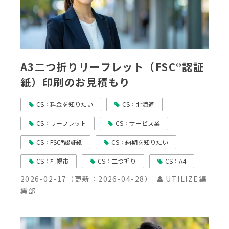
A3二つ折りリーフレット（FSC®認証
紙）印刷のお見積もり
CS：料金を知りたい
CS：北海道
CS：リーフレット
CS：サービス業
CS：FSC®認証紙
CS：納期を知りたい
CS：札幌市
CS：二つ折り
CS：A4
2026-02-17
（更新：
2026-04-28
）
UTILIZE編
集部