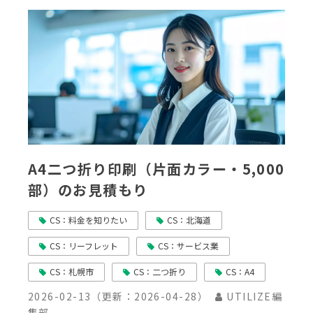
A4二つ折り印刷（片面カラー・5,000
部）のお見積もり
CS：料金を知りたい
CS：北海道
CS：リーフレット
CS：サービス業
CS：札幌市
CS：二つ折り
CS：A4
2026-02-13
（更新：
2026-04-28
）
UTILIZE編
集部