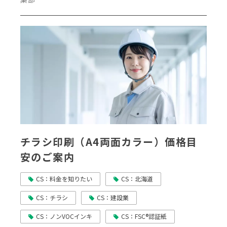
チラシ印刷（A4両面カラー）価格目
安のご案内
CS：料金を知りたい
CS：北海道
CS：チラシ
CS：建設業
CS：ノンVOCインキ
CS：FSC®認証紙