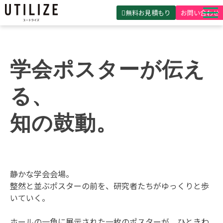
無料お見積もり
お問い合わせ
UTILIZEとは
製品・サービス
学会ポスターが伝え
無料見積ガイド
る、
選ばれる理由
知の鼓動。
事例紹介
会社概要
静かな学会会場。
整然と並ぶポスターの前を、研究者たちがゆっくりと歩
いていく。
ホールの一角に展示された一枚のポスターが、ひときわ