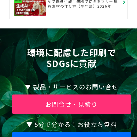
AIで画像生成！無料で使えるフリー年
提供することは、ありません。
賀素材の作り方【午年篇】2026年
但し、利用目的の達成に必要な範囲内におい
て、当該情報の取扱いを委託する場合がありま
す。
個人情報の開示等について
個人情報の開示等についてはプライバシーポ
環境に配慮した印刷で
リシーをご覧ください。
SDGsに貢献
山藤三陽印刷株式会社 個人情報保護管理
者：総務・経理部
▼ 製品・サービスのお問い合せ
お問合せ・見積り
▼ 5分で分かる！お役立ち資料