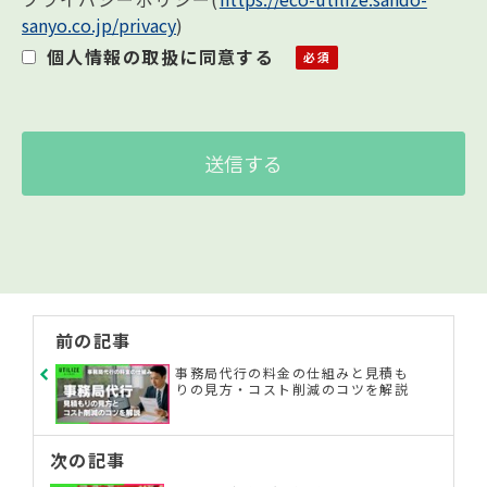
sanyo.co.jp/privacy
)
個人情報の利用目的について
個人情報の取扱に同意する
お客様の個人情報は下記の目的に使用させて
いただきます。下記の目的以外で個人情報を使
用する場合は、改めて目的をお知らせし、お
客様の同意を得た上で使用いたします。また、
お客様が個人情報の提供を拒否された場合
は、弊社が提供するサービスがお受けできな
くなる場合がございます。
1. メールによる商品のご案内・ご提案
2. 案内資料・請求書等の送付
前の記事
3. 商品・サービスの正確な提供
事務局代行の料金の仕組みと見積も
りの見方・コスト削減のコツを解説
個人情報の第三者提供及び委託について
当社は、法令に定める場合を除き、事前に本人
次の記事
の同意を得ることなく、個人情報を第三者に