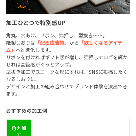
加工ひとつで特別感UP
角丸、穴あけ、リボン、箔押し、型抜き……。
紙製しおりは
「配る広告物」
から
「欲しくなるアイテ
ム」
へと進化します。
リボンを付ければギフト感が増し、箔押しでロゴを輝か
せれば高級感がぐっとアップ。
型抜き加工でユニークな形にすれば、
SNS
に投稿したく
なるしおりに。
デザインと加工の組み合わせでブランド体験を演出でき
ます。
おすすめの加工例
角丸加
工