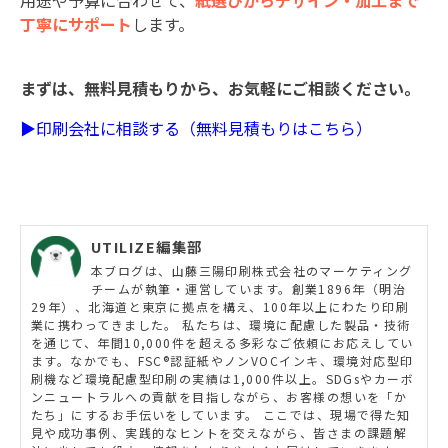
丁寧にサポート
します。
まずは、無料見積もりから、お気軽にご相談ください。
▶
印刷会社に相談する（無料見積もりはこちら）
UTILIZE編集部
本ブログは、山藤三陽印刷株式会社のマーケティング
チームが執筆・運営しています。創業1896年（明治
29年）、北海道と東京に拠点を構え、100年以上にわたり印刷
業に携わってきました。 私たちは、環境に配慮した製品・技術
を通じて、年間10,000件を超える多彩なご依頼にお応えしてい
ます。なかでも、FSC®認証紙やノンVOCインキ、環境対応型印
刷機など環境配慮型印刷の実績は1,000件以上。SDGsやカーボ
ンニュートラルへの貢献を目指しながら、お客様の想いを「か
たち」にするお手伝いをしています。 ここでは、現場で得た知
見や成功事例、実践的なヒントを交えながら、皆さまの課題解