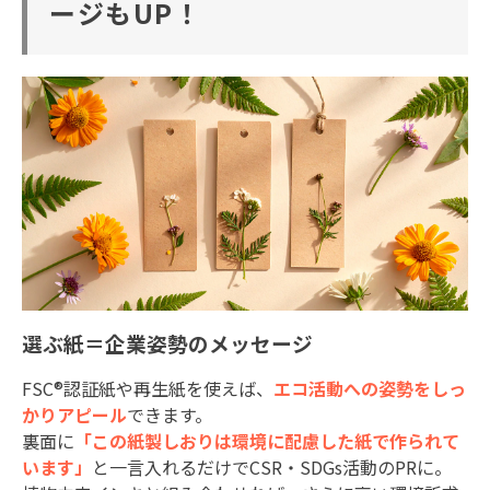
ージもUP！
選ぶ紙＝企業姿勢のメッセージ
FSC®
認証紙や再生紙を使えば、
エコ活動への姿勢をしっ
かりアピール
できます。
裏面に
「この紙製しおりは環境に配慮した紙で作られて
います」
と一言入れるだけで
CSR
・
SDGs
活動の
PR
に。