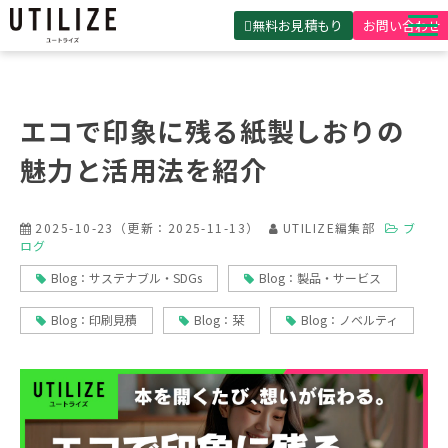
無料お見積もり
お問い合わせ
UTILIZEとは
製品・サービス
エコで印象に残る紙製しおりの
無料見積ガイド
魅力と活用法を紹介
選ばれる理由
2025-10-23
（更新：
2025-11-13
）
UTILIZE編集部
ブ
事例紹介
ログ
会社概要
Blog：サステナブル・SDGs
Blog：製品・サービス
Blog：印刷見積
Blog：栞
Blog：ノベルティ