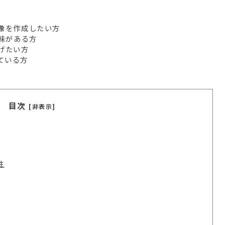
像を作成したい方
興味がある方
げたい方
ている方
目次
[非表示]
性