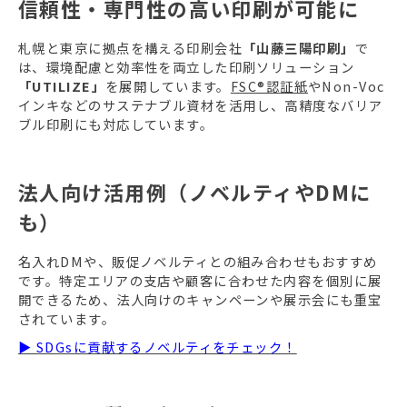
信頼性・専門性の高い印刷が可能に
札幌と東京に拠点を構える印刷会社
「山藤三陽印刷」
で
は、環境配慮と効率性を両立した印刷ソリューション
「UTILIZE」
を展開しています。
FSC®認証紙
やNon-Voc
インキなどのサステナブル資材を活用し、高精度なバリア
ブル印刷にも対応しています。
法人向け活用例（ノベルティやDMに
も）
名入れDMや、販促ノベルティとの組み合わせもおすすめ
です。特定エリアの支店や顧客に合わせた内容を個別に展
開できるため、法人向けのキャンペーンや展示会にも重宝
されています。
▶ SDGsに貢献するノベルティをチェック！