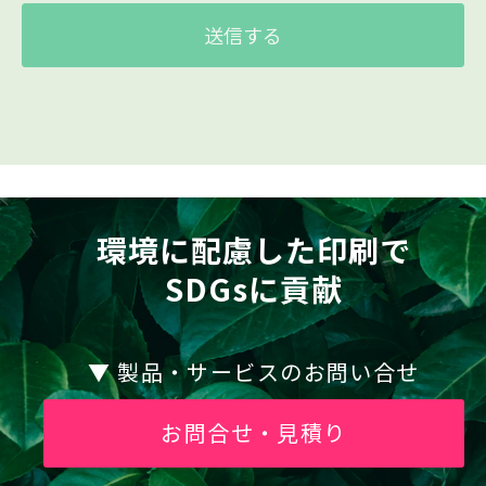
用する場合は、改めて目的をお知らせし、お
客様の同意を得た上で使用いたします。また、
お客様が個人情報の提供を拒否された場合
は、弊社が提供するサービスがお受けできな
くなる場合がございます。
1. メールによる商品のご案内・ご提案
2. 案内資料・請求書等の送付
3. 商品・サービスの正確な提供
環境に配慮した印刷で
個人情報の第三者提供及び委託について
SDGsに貢献
当社は、法令に定める場合を除き、事前に本人
の同意を得ることなく、個人情報を第三者に
▼ 製品・サービスのお問い合せ
提供することは、ありません。
但し、利用目的の達成に必要な範囲内におい
て、当該情報の取扱いを委託する場合がありま
お問合せ・見積り
す。