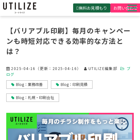
無料お見積もり
お問い合わせ
UTILIZEとは
【バリアブル印刷】毎月のキャンペー
製品・サービス
ンも時短対応できる効率的な方法と
無料見積ガイド
は？
選ばれる理由
2025-04-16
（更新：
2025-04-16
）
UTILIZE編集部
ブ
事例紹介
ログ
Blog：業務改善
Blog：印刷見積
会社概要
Blog：札幌・印刷会社