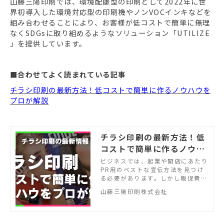
山藤三陽印刷では、環境配慮型の印刷として2022年に世
界初導入した環境対応型の印刷機やノンVOCインキなどを
組み合わせることにより、お客様が低コストで簡単に無理
なくSDGsに取り組めるようなソリューション「UTILIZE
」を提供しています。
■合わせてよく読まれている記事
チラシ印刷の最新方法！低コストで簡単に作るノウハウを
プロが解説
チラシ印刷の最新方法！低
コストで簡単に作るノウハ
ウをプロが解説
ビジネスでは、起業や開店にあたり
PR用のベストな宣伝方法を見つけ
る必要があります。しかし販促費用
がかかりすぎると、チラシを印刷す
山藤三陽印刷株式会社
るための費用が不足する可能性もあ
ります。本記事では、低コストで簡
単にチラシを作成するための最新方
法を紹介します。