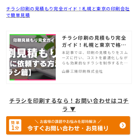
チラシ印刷の見積もり完全ガイド！札幌と東京の印刷会社
で簡単見積
チラシ印刷の見積もり完全
ガイド！札幌と東京で格安
に印刷する方法
本記事では、印刷の見積もりをスム
ーズに行い、コストを最適化しなが
らも効果的なチラシを制作するため
の要点を解説します。初めてチラシ
山藤三陽印刷株式会社
を作る際や印刷のコストを見直した
い方は、ぜひ本記事をご覧くださ
い。
チラシを印刷するなら！お問い合わせはコチ
ラ ▼